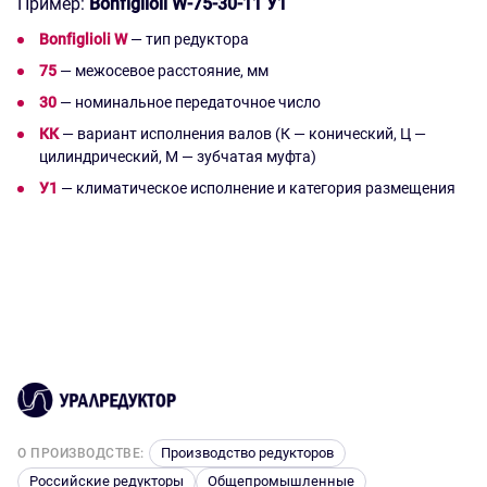
Пример:
Bonfiglioli W-75-30-11 У1
Bonfiglioli W
— тип редуктора
75
— межосевое расстояние, мм
30
— номинальное передаточное число
КК
— вариант исполнения валов (К — конический, Ц —
цилиндрический, М — зубчатая муфта)
У1
— климатическое исполнение и категория размещения
Габаритные размеры редуктора
Нужно больше информации?
Технические характеристики
W-75
Напишите свой вопрос и наши менеджеры свяжутся с
Вами в максимально короткое время.
Тип передачи редуктора
Червячный
Ваше имя
Количество ступеней 
Одноступенчатый
передачи
Ваш e-mail
Производство редукторов
О ПРОИЗВОДСТВЕ:
Расположение осей
Перекрестное
Российские редукторы
Общепромышленные