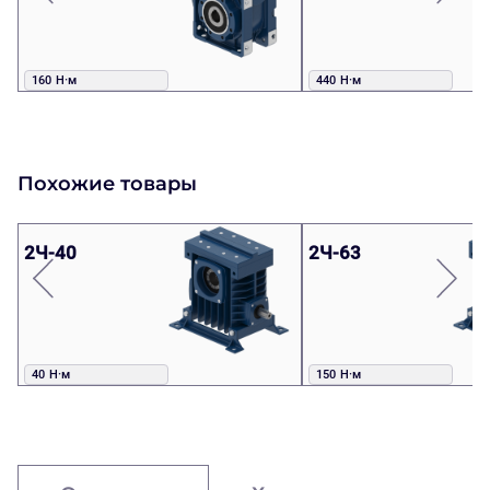
160 Н·м
440 Н·м
Похожие товары
2Ч-40
2Ч-63
40 Н·м
150 Н·м