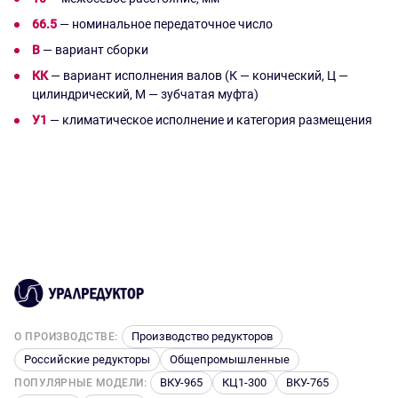
66.5
— номинальное передаточное число
В
— вариант сборки
КК
— вариант исполнения валов (К — конический, Ц —
цилиндрический, М — зубчатая муфта)
У1
— климатическое исполнение и категория размещения
Габаритные размеры редуктора
Нужно больше информации?
Технические характеристики
МПО2М-10
Напишите свой вопрос и наши менеджеры свяжутся с
Вами в максимально короткое время.
Тип передачи редуктора
Планетарный
Ваше имя
Количество ступеней 
Одноступенчатый
передачи
Ваш e-mail
365
Производство редукторов
О ПРОИЗВОДСТВЕ:
Расположение осей
Соосное
Российские редукторы
Общепромышленные
ВКУ-965
КЦ1-300
ВКУ-765
ПОПУЛЯРНЫЕ МОДЕЛИ: